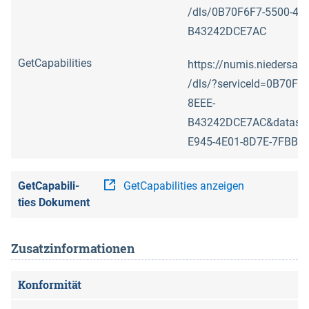
/dls/0B70F6F7-5500-41
B43242DCE7AC
GetCapabilities
https://numis.niedersac
/dls/?serviceId=0B70F6
8EEE-
B43242DCE7AC&dataset
E945-4E01-8D7E-7FBB9
Get­Ca­pa­bi­li­
Get­Ca­pa­bi­li­ties an­zei­gen
ties Do­ku­ment
Zusatzinformationen
Kon­formi­tät