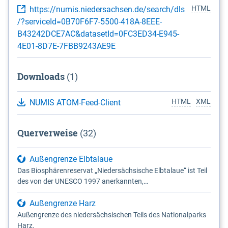
HTML
https://numis.niedersachsen.de/search/dls
/?serviceId=0B70F6F7-5500-418A-8EEE-
B43242DCE7AC&datasetId=0FC3ED34-E945-
4E01-8D7E-7FBB9243AE9E
Downloads
(1)
HTML
XML
NUMIS ATOM-Feed-Client
Querverweise
(32)
Außengrenze Elbtalaue
Das Biosphärenreservat „Niedersächsische Elbtalaue“ ist Teil
des von der UNESCO 1997 anerkannten,
länderübergreifenden Biosphärenreservates Flusslandschaft
Elbe. Es wurde durch das Gesetz über das
Außengrenze Harz
Biosphärenreservat Niedersächsische Elbtalaue am
Außengrenze des niedersächsischen Teils des Nationalparks
23.11.2002 mit einer Gesamtfläche von 56.760 ha
Harz.