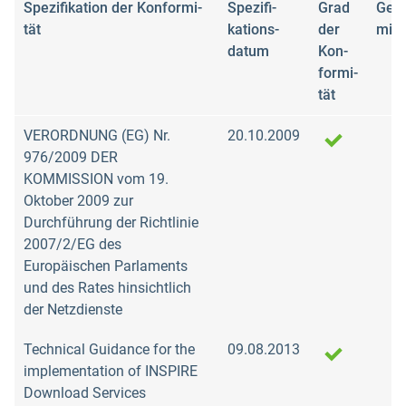
Spezifi­kation der Kon­formi­
Spezifi­
Grad
Gepr
tät
kations­
der
mit
datum
Kon­
formi­
tät
VERORDNUNG (EG) Nr.
20.10.2009
976/2009 DER
KOMMISSION vom 19.
Oktober 2009 zur
Durchführung der Richtlinie
2007/2/EG des
Europäischen Parlaments
und des Rates hinsichtlich
der Netzdienste
Technical Guidance for the
09.08.2013
implementation of INSPIRE
Download Services