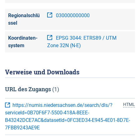
Regionalschlü
030000000000
ssel
Koordinaten­
EPSG 3044: ETRS89 / UTM
system
Zone 32N (N-E)
Verweise und Downloads
URL des Zugangs
(1)
HTML
https://numis.niedersachsen.de/search/dls/?
serviceId=0B70F6F7-5500-418A-8EEE-
B43242DCE7AC&datasetId=0FC3ED34-E945-4E01-8D7E-
7FBB9243AE9E