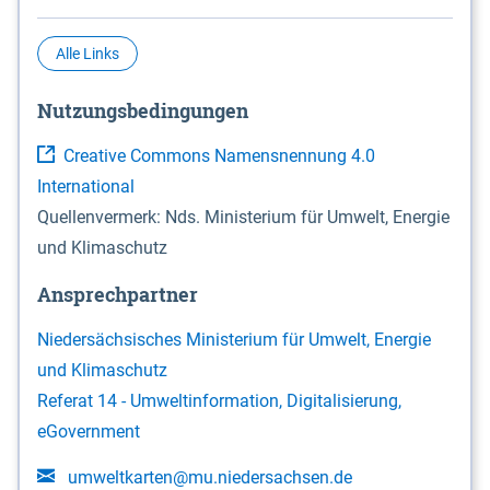
eingerichtet. Das Biosphärenreservat „Niedersächsische
Elbtalaue“ erstreckt sich 100 Kilometer südöstlich von
Alle Links
Hamburg auf einer Länge von ca. 80 km am nordöstlichen
Rand des Landes Niedersachsen (vgl. Abb. 4-1) entlang der
Elbe zwischen Schnackenburg im Osten und Hohnstorf (Elbe)
Nutzungs­bedingun­gen
im Westen (Stromkilometer 472,5 bei Schnackenburg bis 569
bei Lauenburg). Das Biosphärenreservat umfasst Teile der
Creative Commons Namensnennung 4.0
Landkreise Lüchow-Dannenberg und Lüneburg.
International
Quellenvermerk: Nds. Ministerium für Umwelt, Energie
und Klimaschutz
Ansprechpartner
Niedersächsisches Ministerium für Umwelt, Energie
und Klimaschutz
Referat 14 - Umweltinformation, Digitalisierung,
eGovernment
umweltkarten@mu.niedersachsen.de