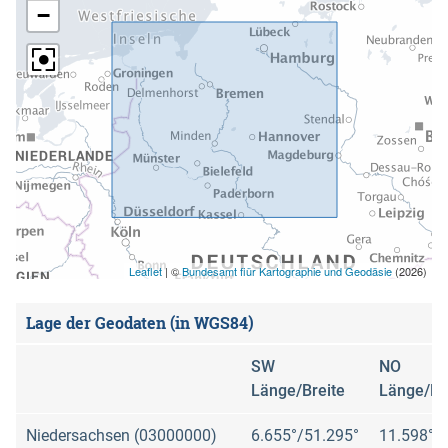
−
Leaflet
|
©
Bundesamt fiür Kartographie und Geodäsie
(2026)
Lage der Geodaten (in WGS84)
SW
NO
Länge/Breite
Länge/Br
Niedersachsen (03000000)
6.655°/51.295°
11.598°/