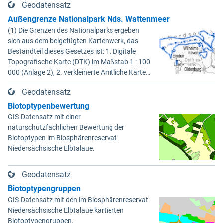
Schnackenburg bis 569 bei Lauenburg). Das Biosphärenreservat
Geodatensatz
umfasst Teile der Landkreise Lüchow-Dannenberg und Lüneburg.
Außengrenze Nationalpark Nds. Wattenmeer
(1) Die Grenzen des Nationalparks ergeben
sich aus dem beigefügten Kartenwerk, das
Bestandteil dieses Gesetzes ist: 1. Digitale
Topografische Karte (DTK) im Maßstab 1 : 100
000 (Anlage 2), 2. verkleinerte Amtliche Karte 1
: 5 000 (AK5) im Maßstab 1 : 10 000 (Anlage
Geodatensatz
3). Die geografischen Koordinaten der Anlagen
2 und 3 sind im geodätischen Referenzsystem
Biotoptypenbewertung
WGS 84 sowie als projizierte Koordinaten im
GIS-Datensatz mit einer
Europäischen Terrestrischen Referenzsystem
naturschutzfachlichen Bewertung der
1989 (ETRS 89) mit der Universalen
Biotoptypen im Biosphärenreservat
Transversalen Mercator-Abbildung bezogen
Niedersächsische Elbtalaue.
auf die Zone 32 N (UTM 32N) dargestellt
(Anlage 4); Gleiches gilt für die geografischen
Geodatensatz
Koordinaten in den Anlagen 1 und 6. 3Die vom
Nationalparkgebiet umschlossenen Flächen,
Biotoptypengruppen
die keiner der in § 5 Abs. 1 genannten Zonen
GIS-Datensatz mit den im Biosphärenreservat
zugeordnet sind, sind nicht Bestandteil des
Niedersächsische Elbtalaue kartierten
Nationalparks. (2) Für die Abgrenzung des
Biotoptypengruppen.