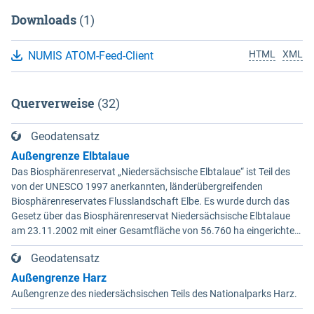
Downloads
(1)
HTML
XML
NUMIS ATOM-Feed-Client
Querverweise
(32)
Geodatensatz
Außengrenze Elbtalaue
Das Biosphärenreservat „Niedersächsische Elbtalaue“ ist Teil des
von der UNESCO 1997 anerkannten, länderübergreifenden
Biosphärenreservates Flusslandschaft Elbe. Es wurde durch das
Gesetz über das Biosphärenreservat Niedersächsische Elbtalaue
am 23.11.2002 mit einer Gesamtfläche von 56.760 ha eingerichtet.
Das Biosphärenreservat „Niedersächsische Elbtalaue“ erstreckt
Geodatensatz
sich 100 Kilometer südöstlich von Hamburg auf einer Länge von ca.
80 km am nordöstlichen Rand des Landes Niedersachsen (vgl. Abb.
Außengrenze Harz
4-1) entlang der Elbe zwischen Schnackenburg im Osten und
Außengrenze des niedersächsischen Teils des Nationalparks Harz.
Hohnstorf (Elbe) im Westen (Stromkilometer 472,5 bei