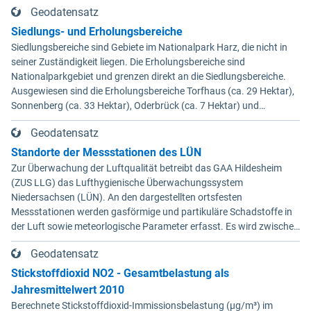
geringste Veränderungen ihrer
Natur und Landschaft ohne ergänzende
Geodatensatz
werden.
Wuchsbedingungen besonders
Informationen nicht geeignet. Da in der BÜK50
Siedlungs- und Erholungsbereiche
gefährdet.Quellennachweis:
im Bereich des Laaver Moores kein Hochmoor
Siedlungsbereiche sind Gebiete im Nationalpark Harz, die nicht in
Biosphärenreservatsverwaltung
verzeichnet ist, wurden Biotope der Hoch- und
seiner Zuständigkeit liegen. Die Erholungsbereiche sind
Niedersächsische Elbtalaue;
Übergangsmoore sowie Birken- und
Nationalparkgebiet und grenzen direkt an die Siedlungsbereiche.
Biosphärenreservatsplan „Niedersächsische
Kiefernwald (WVZ, WVP) aus der
Ausgewiesen sind die Erholungsbereiche Torfhaus (ca. 29 Hektar),
Elbtalaue“ vom 17.03.2009.
Biotoptypenkartierung (ENTERA 2004) in
Sonnenberg (ca. 33 Hektar), Oderbrück (ca. 7 Hektar) und
Textkarte 3 ergänzend in Einheit Nr. 15 mit
Königskrug (ca. 6 Hektar).
aufgenommen. Eine weitergehende
Geodatensatz
regionsspezifische Anpassung kann für die
Standorte der Messstationen des LÜN
Waldlflächen auf der Grundlage der derzeit
Zur Überwachung der Luftqualität betreibt das GAA Hildesheim
noch in Bearbeitung befindlichen forstlichen
(ZUS LLG) das Lufthygienische Überwachungssystem
Standortkarte erfolgen: • Für die
Niedersachsen (LÜN). An den dargestellten ortsfesten
Talsandniederungen in den Rensgebieten
Messstationen werden gasförmige und partikuläre Schadstoffe in
ergibt sich aufgrund der in der BÜK50
der Luft sowie meteorlogische Parameter erfasst. Es wird zwischen
dargestellten großräumigen Gleye die
verkehrsnahen, industriell geprägten und Messstationen im
Zuordnung zur Einheit 6 – Drahtschmielen-
Geodatensatz
städtischen, vorstädtischen bzw. ländlichen Hintergrund
Buchenwald des Tieflandes im Übergang zum
unterschieden.
Flattergras-Buchenwald. Tatsächlich sind
Stickstoffdioxid NO2 - Gesamtbelastung als
diese aber nur im Übergang zum Carrenziener
Jahresmittelwert 2010
Dünenzug zu erwarten, während in der
Berechnete Stickstoffdioxid-Immissionsbelastung (µg/m³) im