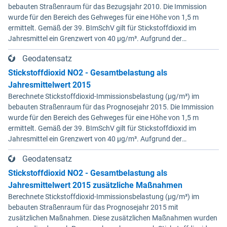
Niederung selbst Stieleichen-Auenwald
bebauten Straßenraum für das Bezugsjahr 2010. Die Immission
(Einheiten Nr. 34 bzw. 36) die PNV bestimmt. •
wurde für den Bereich des Gehweges für eine Höhe von 1,5 m
Die PNV-Einheit 14 - Feuchter Birken-
ermittelt. Gemäß der 39. BImSchV gilt für Stickstoffdioxid im
Eichenwald des Tieflandes im Übergang zu
Jahresmittel ein Grenzwert von 40 µg/m³. Aufgrund der
Bruch- und Auwäldern der Niedermoore
modelltypischen „Unschärfe“ ist jedoch bereits bei berechneten
beinhaltet unter anderem reiche Erlenbrüche
Geodatensatz
Werten ab 33 µg/m³ die Überschreitung des Stickstoffdioxid-
im Bohldamm und aueähnliche Erlen- und
Grenzwertes möglich. Die Berechnungen dienen der NO2-
Stickstoffdioxid NO2 - Gesamtbelastung als
Eichenmischwälder im Rens. Menschliche
Notifizierung (Fristverlängerung).
Jahresmittelwert 2015
Einflüsse werden dabei nur so weit
Berechnete Stickstoffdioxid-Immissionsbelastung (µg/m³) im
berücksichtigt, wie sie zu bleibenden
bebauten Straßenraum für das Prognosejahr 2015. Die Immission
Standortveränderungen geführt haben. Für
wurde für den Bereich des Gehweges für eine Höhe von 1,5 m
die Elbtalaue ist die wichtigste anthropogene
ermittelt. Gemäß der 39. BImSchV gilt für Stickstoffdioxid im
Veränderung die Bedeichung. Die dargestellten
Jahresmittel ein Grenzwert von 40 µg/m³. Aufgrund der
Vegetationseinheiten gelten unter der
modelltypischen „Unschärfe“ ist jedoch bereits bei berechneten
Voraussetzung, dass die Deichbauwerke in
Geodatensatz
Werten ab 33 µg/m³ die Überschreitung des Stickstoffdioxid-
ihrer derzeitigen Funktion bestehen, was aus
Grenzwertes möglich. Die Berechnungen dienen der NO2-
Stickstoffdioxid NO2 - Gesamtbelastung als
der Abgrenzung der PNV-Einheiten Nr. 36 und
Notifizierung (Fristverlängerung).
38 im Kartenbild deutlich wird. Im Elbvorland
Jahresmittelwert 2015 zusätzliche Maßnahmen
dominieren Stieleichen-Auenwälder die PNV, in
Berechnete Stickstoffdioxid-Immissionsbelastung (µg/m³) im
der Stromaue außerhalb des
bebauten Straßenraum für das Prognosejahr 2015 mit
Überflutungsbereiches Waldmeister-
zusätzlichen Maßnahmen. Diese zusätzlichen Maßnahmen wurden