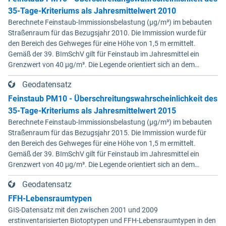
seeseitige Grenze des Deiches (§ 4 Abs. 3 des
die keiner der in § 5 Abs. 1 genannten Zonen
35-Tage-Kriteriums als Jahresmittelwert 2010
Niedersächsischen Deichgesetzes)
zugeordnet sind, sind nicht Bestandteil des
Berechnete Feinstaub-Immissionsbelastung (µg/m³) im bebauten
maßgeblich. 4Für den Verlauf der in den
Nationalparks. (2) Für die Abgrenzung des
Straßenraum für das Bezugsjahr 2010. Die Immission wurde für
Anlagen 2 und 3 durch eine schwarze nicht
Nationalparks ist seewärts und in den
den Bereich des Gehweges für eine Höhe von 1,5 m ermittelt.
unterbrochene Punktlinie gekennzeichneten
Mündungstrichtern von Ems, Weser und Elbe
Gemäß der 39. BImSchV gilt für Feinstaub im Jahresmittel ein
Grenzen ist die Karte maßgeblich. 5Soweit
sowie in der Jade die Verbindungslinie
Grenzwert von 40 µg/m³. Die Legende orientiert sich an dem
gemäß Satz 3 die seeseitige Grenze des
zwischen den in der Anlage 2 eingetragenen,
Zusammenhang zwischen dem Feinstaub-Jahresmittelwert und
Deiches die Grenze des Nationalparks bildet,
durch geografische Koordinaten bestimmten
Geodatensatz
der Überschreitungswahrscheinlichkeit des 35-Tage-Kriteriums. Die
verändert sich diese Grenze mit den
Punkten maßgeblich, soweit nicht in den
Berechnung liegt für mehrere Städte in Niedersachsen vor, z. B.
Feinstaub PM10 - Überschreitungswahrscheinlichkeit des
zugelassenen Veränderungen des
Mündungstrichtern von Elbe und Weser
Hannover, Braunschweig, Göttingen, Osnabrück, Hildesheim,
vorhandenen Deiches. 6In diesem Fall macht
zwischen zwei Koordinatenpunkten die
35-Tage-Kriteriums als Jahresmittelwert 2015
Oldenburg.
das für den Naturschutz zuständige
niedersächsische Landesgrenze oder ein
Berechnete Feinstaub-Immissionsbelastung (µg/m³) im bebauten
Ministerium soweit erforderlich die Anlagen 2
Leitwerk verläuft; in diesem Fall wird die
Straßenraum für das Bezugsjahr 2015. Die Immission wurde für
und 3 neu bekannt. Der Datensatz liefert die
Grenze durch die Landesgrenze oder den
den Bereich des Gehweges für eine Höhe von 1,5 m ermittelt.
Grenzen als Vektoren. Die GIS-Daten können
stromabgewandten Fuß des Leitwerks
Gemäß der 39. BImSchV gilt für Feinstaub im Jahresmittel ein
unter der Rubrik "Verweise" herunter geladen
gebildet. (3) Die landwärtigen Grenzen des
Grenzwert von 40 µg/m³. Die Legende orientiert sich an dem
werden.
Nationalparks sind in den Anlagen 2 und 3
Zusammenhang zwischen dem Feinstaub-Jahresmittelwert und
Geodatensatz
durch Punktlinien dargestellt. 2Auf den in den
der Überschreitungswahrscheinlichkeit des 35-Tage-Kriteriums. Die
Anlagen 2 und 3 durch eine unterbrochene
Berechnung liegt für mehrere Städte in Niedersachsen vor, z. B.
FFH-Lebensraumtypen
Punktlinie gekennzeichneten
Hannover, Braunschweig, Göttingen, Osnabrück, Hildesheim,
GIS-Datensatz mit den zwischen 2001 und 2009
Grenzabschnitten ist die mittlere
Oldenburg.
erstinventarisierten Biotoptypen und FFH-Lebensraumtypen in den