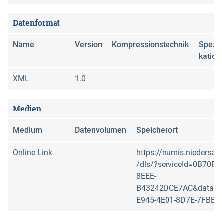
Datenformat
Name
Version
Kompressionstechnik
Spezif
kation
XML
1.0
Medien
Medium
Datenvolumen
Speicherort
Online Link
https://numis.niedersac
/dls/?serviceId=0B70F6
8EEE-
B43242DCE7AC&datase
E945-4E01-8D7E-7FBB9