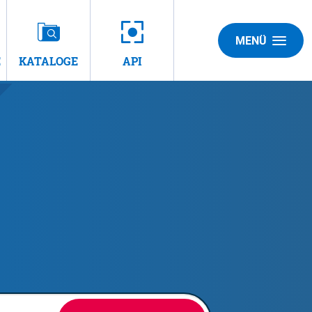
MENÜ
E
KATALOGE
API