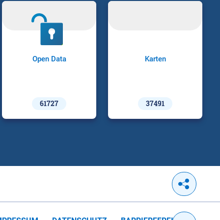
Open Data
Karten
61727
37491