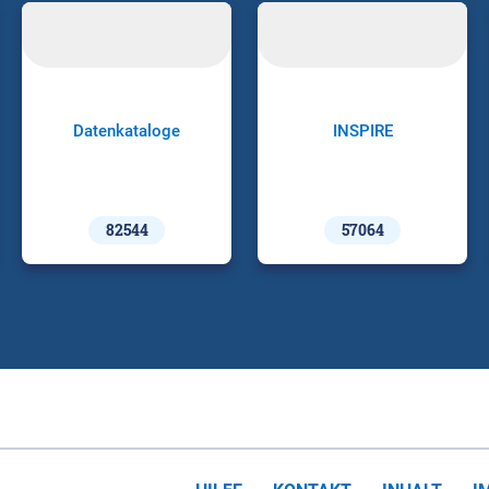
Datenkataloge
INSPIRE
82544
57064