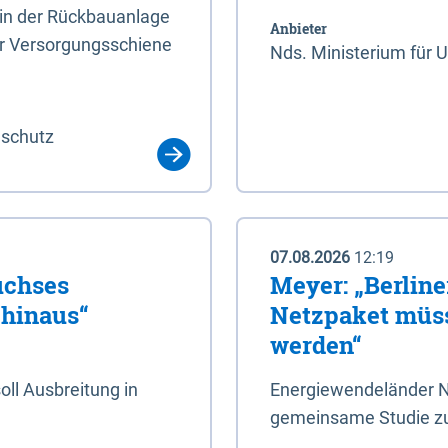
rin der Rückbauanlage
Anbieter
er Versorgungsschiene
Nds. Ministerium für 
aschutz
07.08.2026
12:19
uchses
Meyer: „Berlin
 hinaus“
Netzpaket müss
werden“
ll Ausbreitung in
Energiewendeländer N
gemeinsame Studie zu