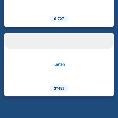
61727
Karten
37491