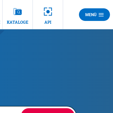
MENÜ
E
KATALOGE
API