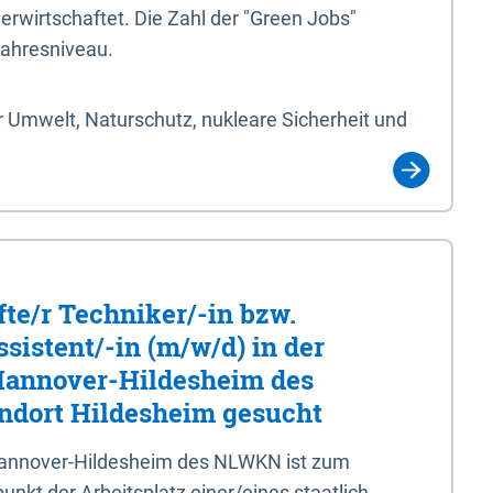
erwirtschaftet. Die Zahl der "Green Jobs"
jahresniveau.
 Umwelt, Naturschutz, nukleare Sicherheit und
fte/r Techniker/-in bzw.
sistent/-in (m/w/d) in der
 Hannover-Hildesheim des
dort Hildesheim gesucht
 Hannover-Hildesheim des NLWKN ist zum
nkt der Arbeitsplatz einer/eines staatlich