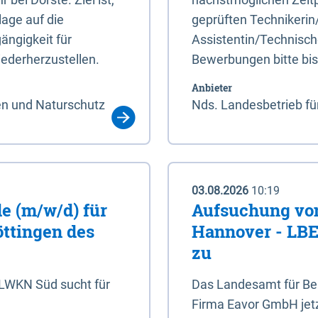
age auf die
geprüften Technikerin
ängigkeit für
Assistentin/Technisch
ederherzustellen.
Bewerbungen bitte bi
Anbieter
en und Naturschutz
Nds. Landesbetrieb fü
03.08.2026
10:19
e (m/w/d) für
Aufsuchung von
öttingen des
Hannover - LBEG
zu
NLWKN Süd sucht für
Das Landesamt für Ber
Firma Eavor GmbH jetzt