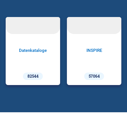
Datenkataloge
INSPIRE
82544
57064