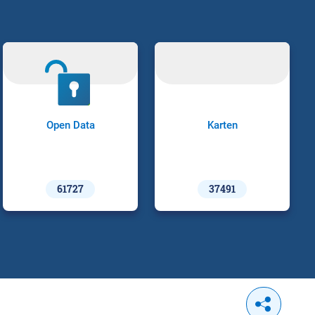
Open Data
Karten
61727
37491