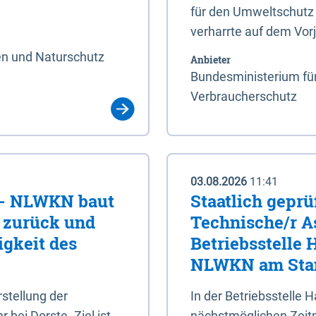
für den Umweltschutz 
verharrte auf dem Vor
en und Naturschutz
Anbieter
Bundesministerium für
Verbraucherschutz
03.08.2026
11:41
e - NLWKN baut
Staatlich geprü
e zurück und
Technische/r As
igkeit des
Betriebsstelle
NLWKN am Stan
tellung der
In der Betriebsstelle
bei Dorste. Ziel ist,
nächstmöglichen Zeitpu