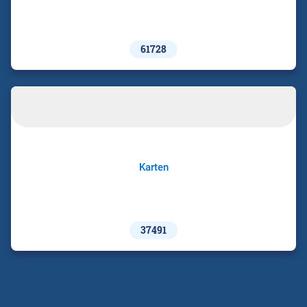
61728
Karten
37491