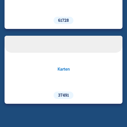
61728
Karten
37491