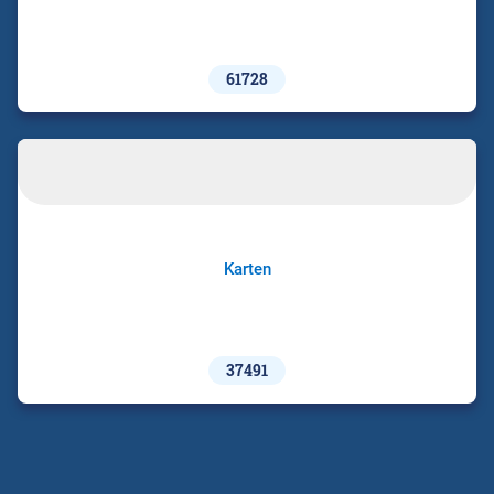
61728
Karten
37491