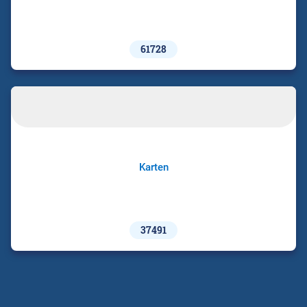
61728
Karten
37491