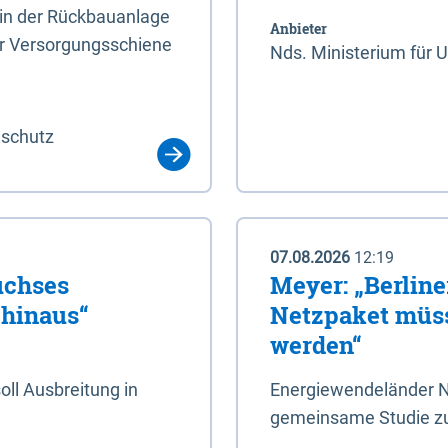
rin der Rückbauanlage
Anbieter
er Versorgungsschiene
Nds. Ministerium für 
aschutz
07.08.2026
12:19
uchses
Meyer: „Berlin
 hinaus“
Netzpaket müss
werden“
ll Ausbreitung in
Energiewendeländer N
gemeinsame Studie zu