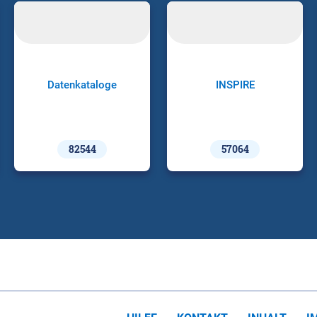
Datenkataloge
INSPIRE
82544
57064