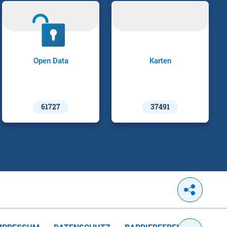
Open Data
Karten
61727
37491