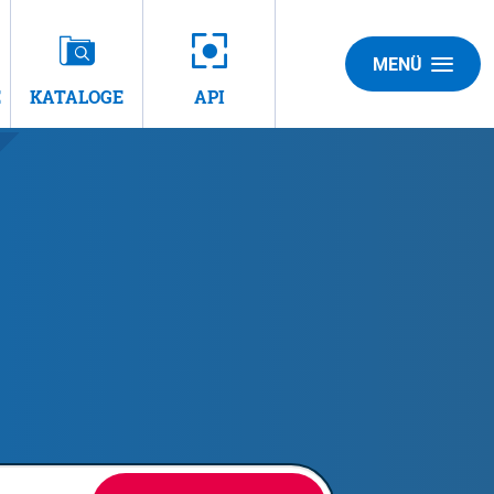
MENÜ
E
KATALOGE
API