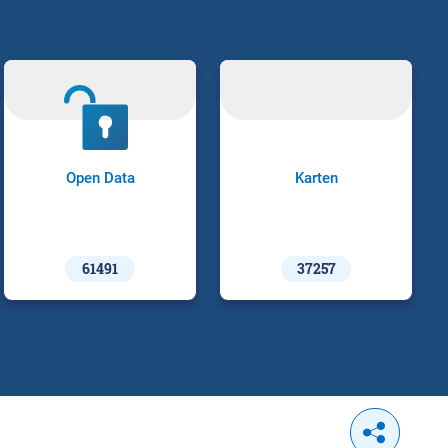
Open Data
Karten
61491
37257