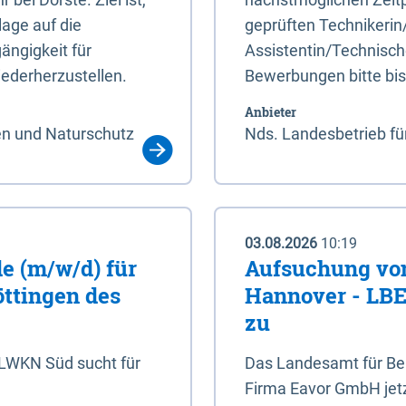
age auf die
geprüften Technikerin
ängigkeit für
Assistentin/Technisch
ederherzustellen.
Bewerbungen bitte bi
Anbieter
en und Naturschutz
Nds. Landesbetrieb fü
03.08.2026
10:19
e (m/w/d) für
Aufsuchung von
öttingen des
Hannover - LBEG
zu
NLWKN Süd sucht für
Das Landesamt für Ber
Firma Eavor GmbH jetzt