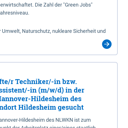
erwirtschaftet. Die Zahl der "Green Jobs"
jahresniveau.
 Umwelt, Naturschutz, nukleare Sicherheit und
fte/r Techniker/-in bzw.
sistent/-in (m/w/d) in der
 Hannover-Hildesheim des
dort Hildesheim gesucht
 Hannover-Hildesheim des NLWKN ist zum
nkt der Arbeitsplatz einer/eines staatlich