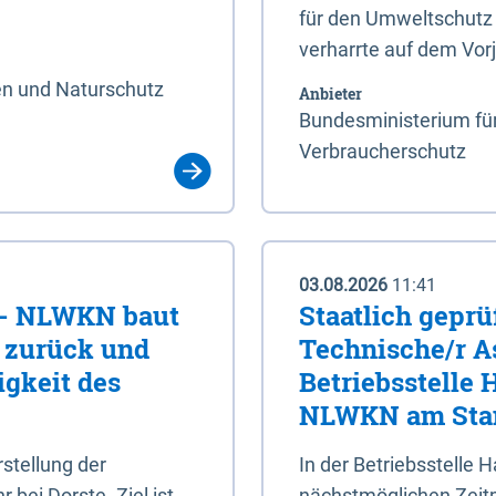
für den Umweltschutz 
verharrte auf dem Vor
en und Naturschutz
Anbieter
Bundesministerium für
Verbraucherschutz
03.08.2026
11:41
e - NLWKN baut
Staatlich geprü
e zurück und
Technische/r As
igkeit des
Betriebsstelle
NLWKN am Stan
tellung der
In der Betriebsstelle
bei Dorste. Ziel ist,
nächstmöglichen Zeitpu