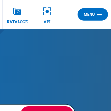
MENÜ
E
KATALOGE
API