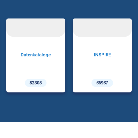
Datenkataloge
INSPIRE
82308
56957