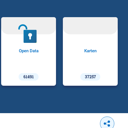
Open Data
Karten
61491
37257