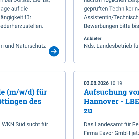
age auf die
geprüften Technikerin
ängigkeit für
Assistentin/Technisch
ederherzustellen.
Bewerbungen bitte bi
Anbieter
en und Naturschutz
Nds. Landesbetrieb fü
03.08.2026
10:19
e (m/w/d) für
Aufsuchung von
öttingen des
Hannover - LBEG
zu
NLWKN Süd sucht für
Das Landesamt für Ber
Firma Eavor GmbH jetzt