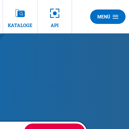
MENÜ
E
KATALOGE
API