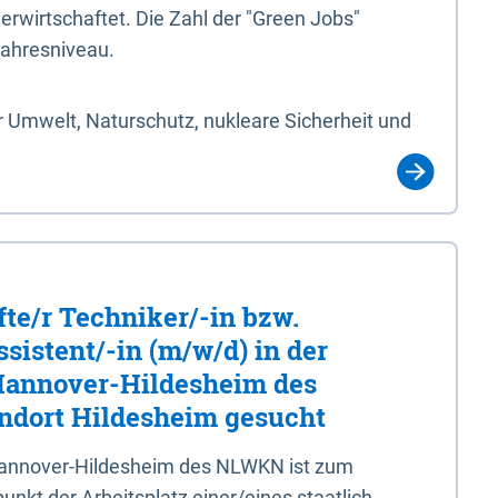
erwirtschaftet. Die Zahl der "Green Jobs"
jahresniveau.
 Umwelt, Naturschutz, nukleare Sicherheit und
fte/r Techniker/-in bzw.
sistent/-in (m/w/d) in der
 Hannover-Hildesheim des
dort Hildesheim gesucht
 Hannover-Hildesheim des NLWKN ist zum
nkt der Arbeitsplatz einer/eines staatlich