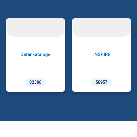
Datenkataloge
INSPIRE
82308
56957