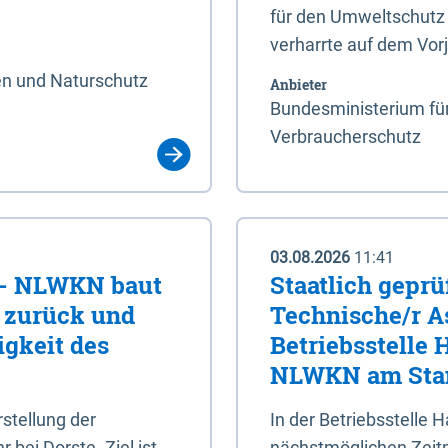
für den Umweltschutz 
verharrte auf dem Vor
en und Naturschutz
Anbieter
Bundesministerium für
Verbraucherschutz
03.08.2026
11:41
e - NLWKN baut
Staatlich geprü
e zurück und
Technische/r As
igkeit des
Betriebsstelle
NLWKN am Stan
tellung der
In der Betriebsstelle
bei Dorste. Ziel ist,
nächstmöglichen Zeitpu