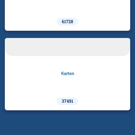
61728
Karten
37491