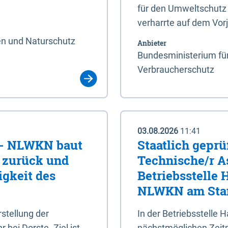
für den Umweltschutz 
verharrte auf dem Vor
en und Naturschutz
Anbieter
Bundesministerium für
Verbraucherschutz
03.08.2026
11:41
e - NLWKN baut
Staatlich geprü
e zurück und
Technische/r As
igkeit des
Betriebsstelle
NLWKN am Stan
tellung der
In der Betriebsstelle
bei Dorste. Ziel ist,
nächstmöglichen Zeitpu