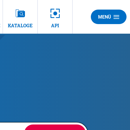
MENÜ
E
KATALOGE
API