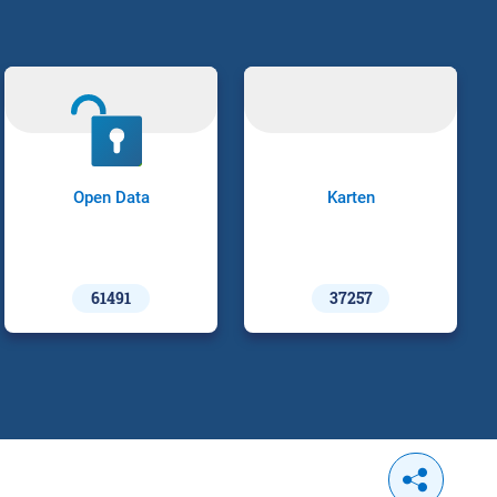
Open Data
Karten
61491
37257