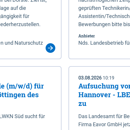
age auf die
geprüften Technikerin
ängigkeit für
Assistentin/Technisch
ederherzustellen.
Bewerbungen bitte bi
Anbieter
en und Naturschutz
Nds. Landesbetrieb fü
03.08.2026
10:19
e (m/w/d) für
Aufsuchung von
öttingen des
Hannover - LBEG
zu
NLWKN Süd sucht für
Das Landesamt für Ber
Firma Eavor GmbH jetzt