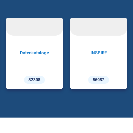
Datenkataloge
INSPIRE
82308
56957