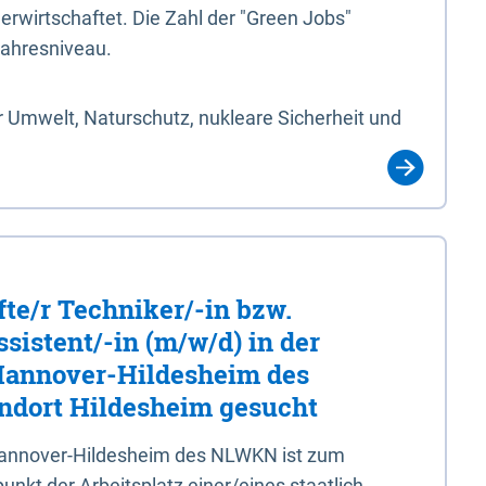
erwirtschaftet. Die Zahl der "Green Jobs"
jahresniveau.
 Umwelt, Naturschutz, nukleare Sicherheit und
fte/r Techniker/-in bzw.
sistent/-in (m/w/d) in der
 Hannover-Hildesheim des
dort Hildesheim gesucht
 Hannover-Hildesheim des NLWKN ist zum
nkt der Arbeitsplatz einer/eines staatlich