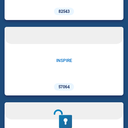
82543
INSPIRE
57064