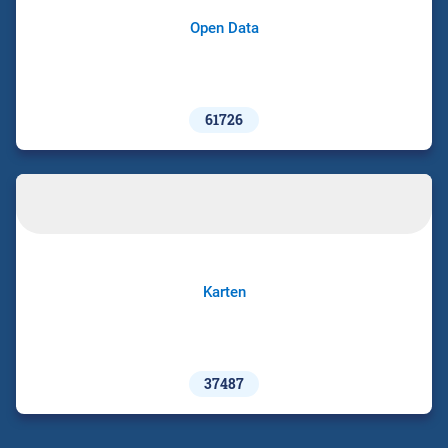
Open Data
61726
Karten
37487