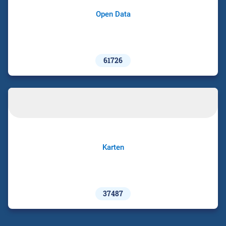
Open Data
61726
Karten
37487