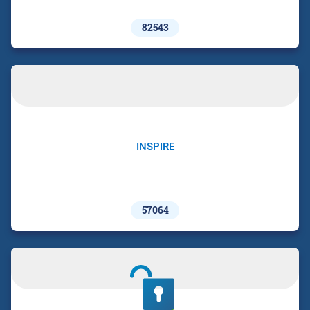
82543
INSPIRE
57064