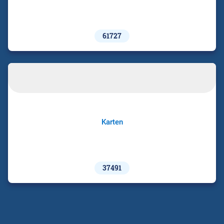
61727
Karten
37491