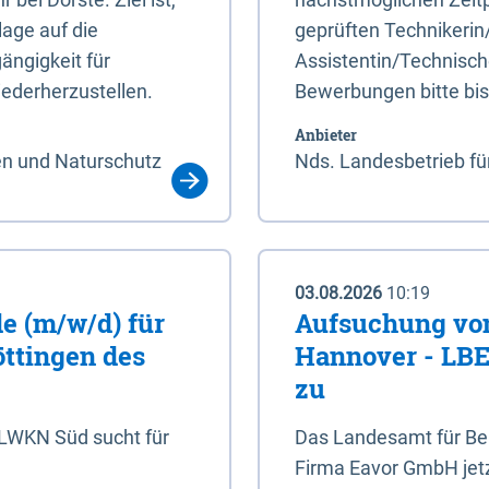
age auf die
geprüften Technikerin
ängigkeit für
Assistentin/Technisch
ederherzustellen.
Bewerbungen bitte bi
Anbieter
en und Naturschutz
Nds. Landesbetrieb fü
03.08.2026
10:19
e (m/w/d) für
Aufsuchung von
öttingen des
Hannover - LBEG
zu
NLWKN Süd sucht für
Das Landesamt für Ber
Firma Eavor GmbH jetzt