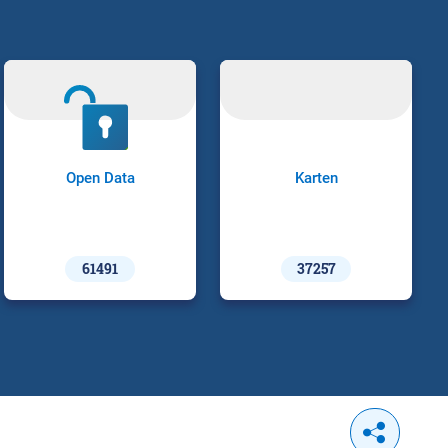
Open Data
Karten
61491
37257