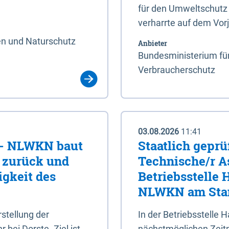
für den Umweltschutz 
verharrte auf dem Vor
en und Naturschutz
Anbieter
Bundesministerium für
Verbraucherschutz
03.08.2026
11:41
e - NLWKN baut
Staatlich geprü
e zurück und
Technische/r As
igkeit des
Betriebsstelle
NLWKN am Stan
tellung der
In der Betriebsstelle
bei Dorste. Ziel ist,
nächstmöglichen Zeitpu