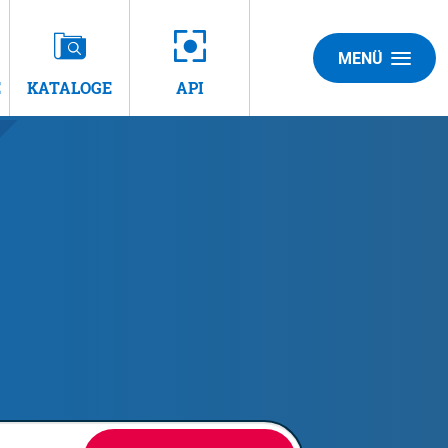
MENÜ
E
KATALOGE
API