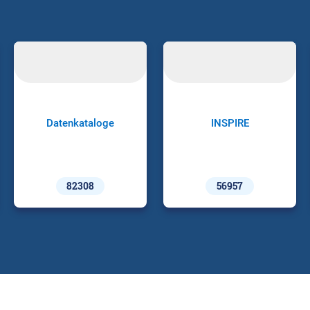
Datenkataloge
INSPIRE
82308
56957