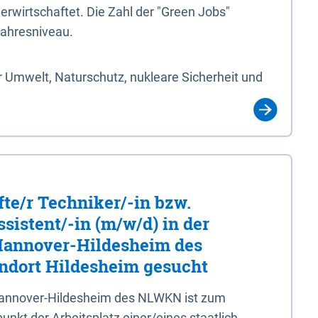
erwirtschaftet. Die Zahl der "Green Jobs"
jahresniveau.
 Umwelt, Naturschutz, nukleare Sicherheit und
fte/r Techniker/-in bzw.
sistent/-in (m/w/d) in der
 Hannover-Hildesheim des
dort Hildesheim gesucht
 Hannover-Hildesheim des NLWKN ist zum
nkt der Arbeitsplatz einer/eines staatlich