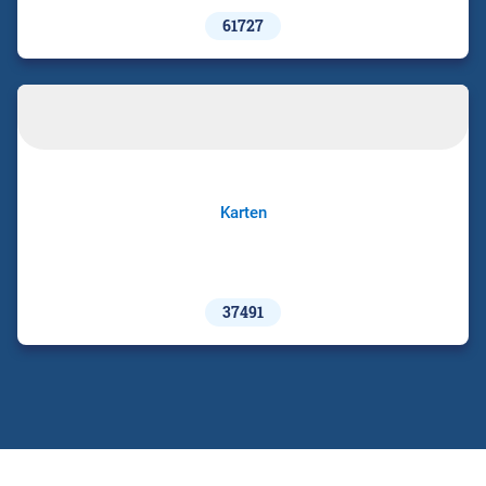
61727
Karten
37491