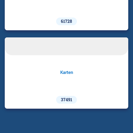
61728
Karten
37491