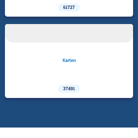
61727
Karten
37491