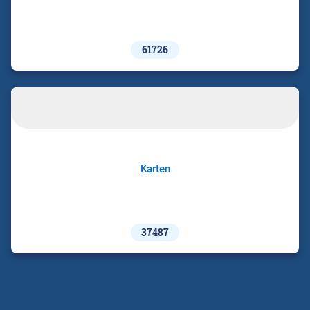
61726
Karten
37487