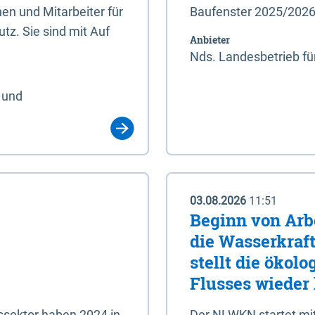
en und Mitarbeiter für
Baufenster 2025/202
tz. Sie sind mit Auf
Anbieter
Nds. Landesbetrieb fü
 und
03.08.2026
11:51
Beginn von Arb
die Wasserkraf
stellt die ökol
Flusses wieder
ssektor haben 2024 in
Der NLWKN startet mi