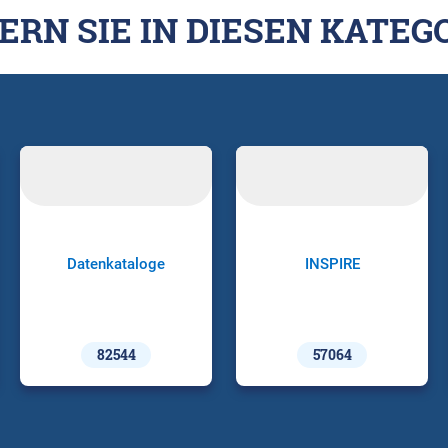
ERN SIE IN DIESEN KATEG
Datenkataloge
INSPIRE
82544
57064