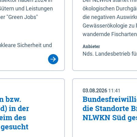
Gütern und Leistungen
ökologischen Durchgäng
der "Green Jobs"
die negativen Auswirk
Gewässerökologie zu b
wandernde Fischarten
kleare Sicherheit und
Anbieter
Nds. Landesbetrieb fü
03.08.2026
11:41
in bzw.
Bundesfreiwilli
d) in der
die Standorte 
eim des
NLWKN Süd ge
 gesucht