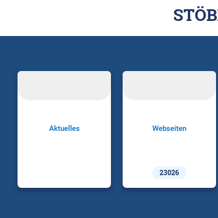
STÖB
Aktuelles
Webseiten
23026