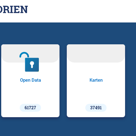
ORIEN
Open Data
Karten
61727
37491