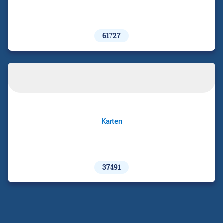
61727
Karten
37491