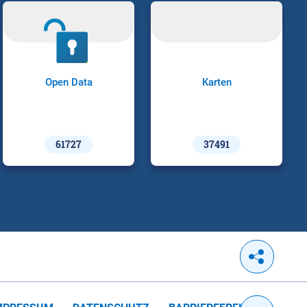
Open Data
Karten
61727
37491