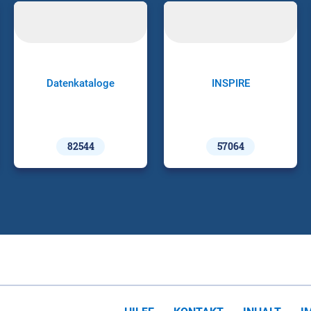
Datenkataloge
INSPIRE
82544
57064