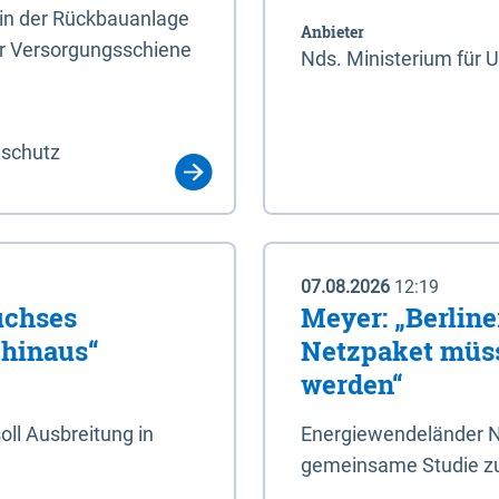
rin der Rückbauanlage
Anbieter
er Versorgungsschiene
Nds. Ministerium für 
aschutz
07.08.2026
12:19
uchses
Meyer: „Berlin
 hinaus“
Netzpaket müss
werden“
ll Ausbreitung in
Energiewendeländer N
gemeinsame Studie zu