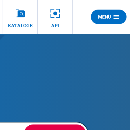
MENÜ
E
KATALOGE
API