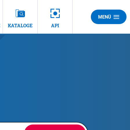
MENÜ
E
KATALOGE
API