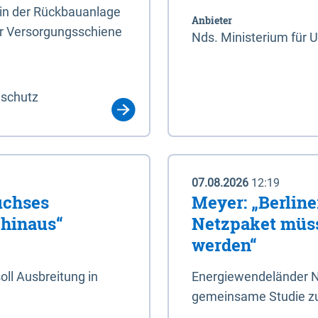
rin der Rückbauanlage
Anbieter
er Versorgungsschiene
Nds. Ministerium für 
aschutz
07.08.2026
12:19
uchses
Meyer: „Berlin
 hinaus“
Netzpaket müss
werden“
ll Ausbreitung in
Energiewendeländer N
gemeinsame Studie zu