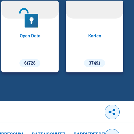
Open Data
Karten
61728
37491