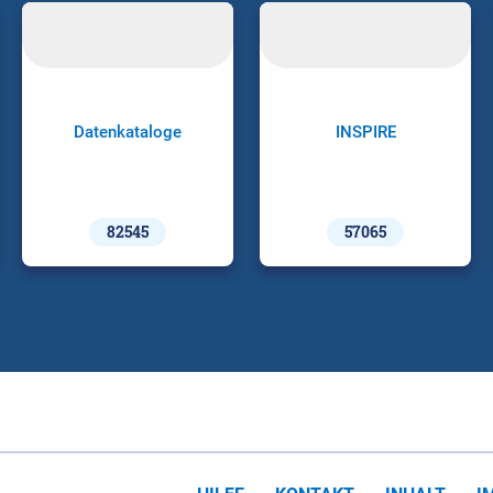
Datenkataloge
INSPIRE
82545
57065