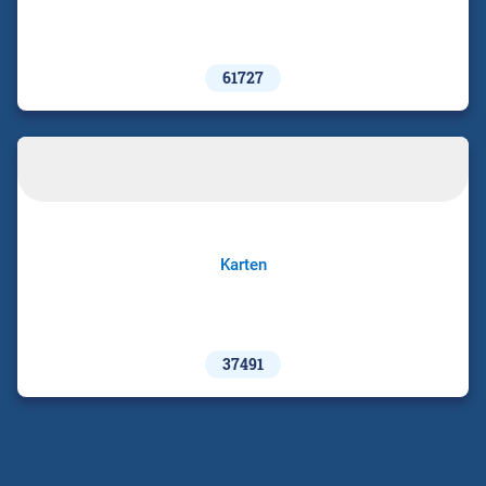
61727
Karten
37491