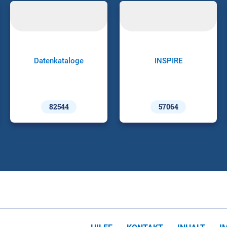
Datenkataloge
INSPIRE
82544
57064