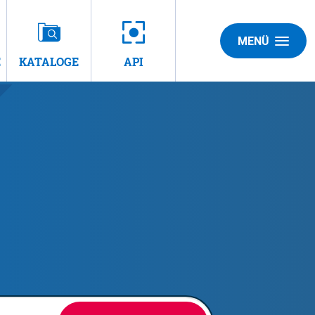
MENÜ
E
KATALOGE
API