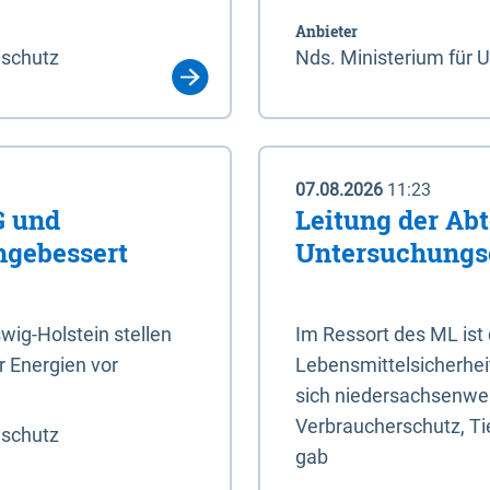
Anbieter
aschutz
Nds. Ministerium für 
07.08.2026
11:23
G und
Leitung der Abt
hgebessert
Untersuchungs
ig-Holstein stellen
Im Ressort des ML ist
 Energien vor
Lebensmittelsicherhei
sich niedersachsenweit
Verbraucherschutz, Tie
aschutz
gab