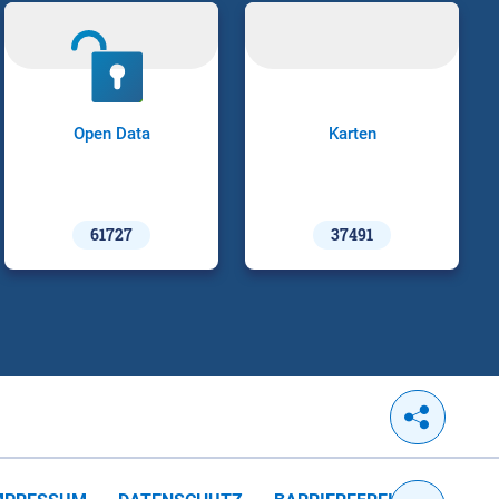
Open Data
Karten
61727
37491