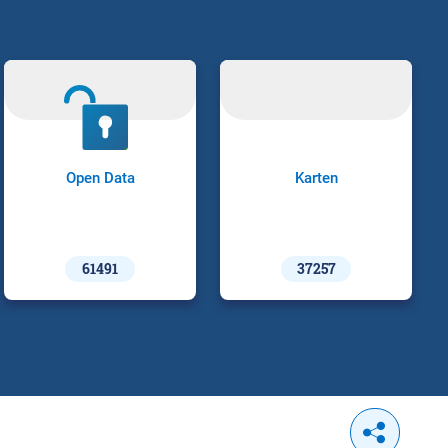
Open Data
Karten
61491
37257