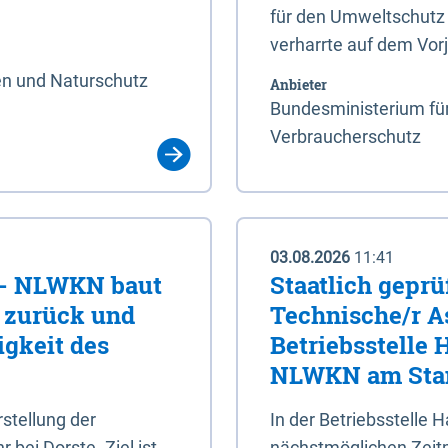
für den Umweltschutz 
verharrte auf dem Vor
en und Naturschutz
Anbieter
Bundesministerium für
Verbraucherschutz
03.08.2026
11:41
e - NLWKN baut
Staatlich geprü
e zurück und
Technische/r As
igkeit des
Betriebsstelle
NLWKN am Stan
tellung der
In der Betriebsstelle
bei Dorste. Ziel ist,
nächstmöglichen Zeitpu