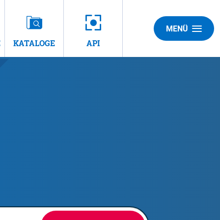
MENÜ
E
KATALOGE
API