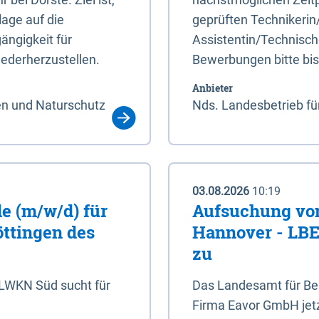
age auf die
geprüften Technikerin
ängigkeit für
Assistentin/Technisch
ederherzustellen.
Bewerbungen bitte bi
Anbieter
en und Naturschutz
Nds. Landesbetrieb fü
03.08.2026
10:19
e (m/w/d) für
Aufsuchung von
öttingen des
Hannover - LBEG
zu
NLWKN Süd sucht für
Das Landesamt für Ber
Firma Eavor GmbH jetzt