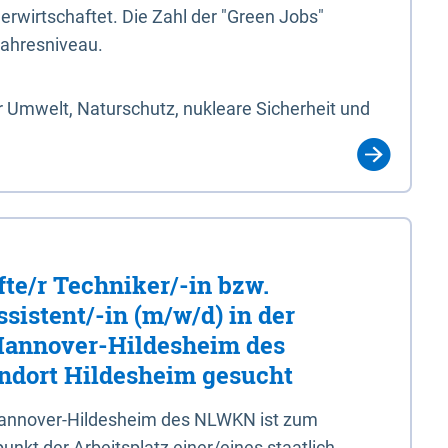
erwirtschaftet. Die Zahl der "Green Jobs"
jahresniveau.
 Umwelt, Naturschutz, nukleare Sicherheit und
fte/r Techniker/-in bzw.
sistent/-in (m/w/d) in der
 Hannover-Hildesheim des
dort Hildesheim gesucht
 Hannover-Hildesheim des NLWKN ist zum
nkt der Arbeitsplatz einer/eines staatlich