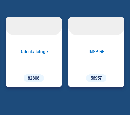
Datenkataloge
INSPIRE
82308
56957