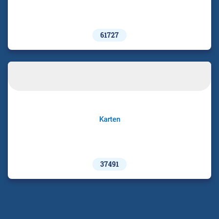
61727
Karten
37491