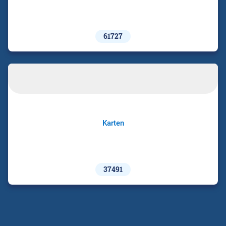
61727
Karten
37491