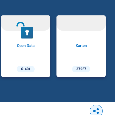
Open Data
Karten
61491
37257