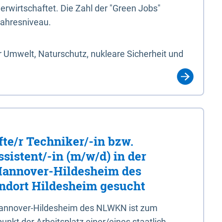
erwirtschaftet. Die Zahl der "Green Jobs"
jahresniveau.
 Umwelt, Naturschutz, nukleare Sicherheit und
fte/r Techniker/-in bzw.
sistent/-in (m/w/d) in der
 Hannover-Hildesheim des
dort Hildesheim gesucht
 Hannover-Hildesheim des NLWKN ist zum
nkt der Arbeitsplatz einer/eines staatlich