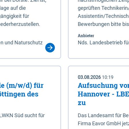
age auf die
geprüften Technikerin
ängigkeit für
Assistentin/Technisch
ederherzustellen.
Bewerbungen bitte bi
Anbieter
en und Naturschutz
Nds. Landesbetrieb fü
03.08.2026
10:19
e (m/w/d) für
Aufsuchung von
öttingen des
Hannover - LBEG
zu
NLWKN Süd sucht für
Das Landesamt für Ber
Firma Eavor GmbH jetzt