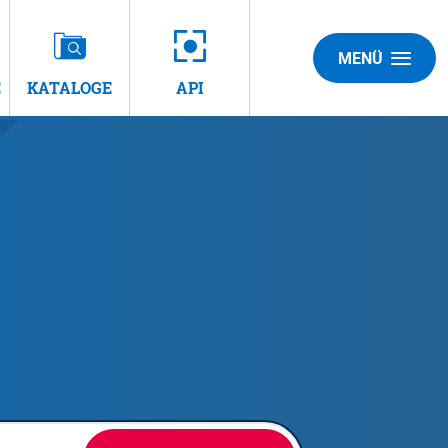
MENÜ
E
KATALOGE
API