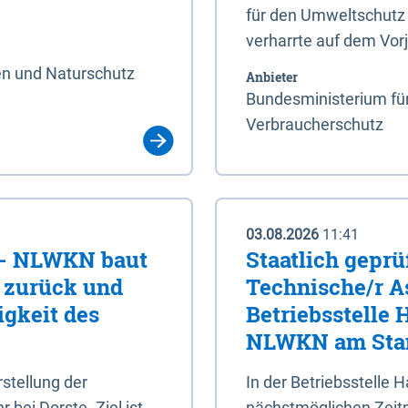
für den Umweltschutz 
verharrte auf dem Vor
en und Naturschutz
Anbieter
Bundesministerium für
Verbraucherschutz
03.08.2026
11:41
e - NLWKN baut
Staatlich geprü
e zurück und
Technische/r As
igkeit des
Betriebsstelle
NLWKN am Stan
tellung der
In der Betriebsstelle
bei Dorste. Ziel ist,
nächstmöglichen Zeitpu