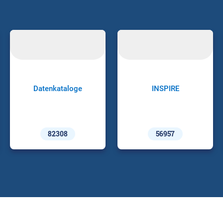
Datenkataloge
INSPIRE
82308
56957