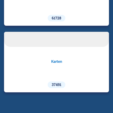
61728
Karten
37491