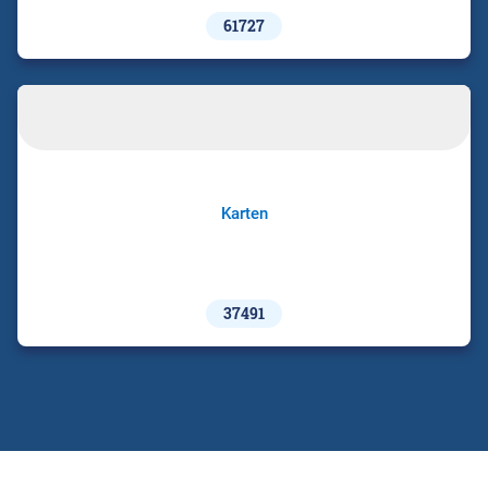
61727
Karten
37491