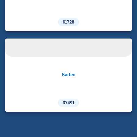
61728
Karten
37491