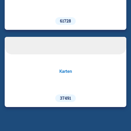
61728
Karten
37491