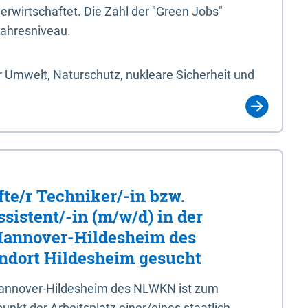
erwirtschaftet. Die Zahl der "Green Jobs"
jahresniveau.
 Umwelt, Naturschutz, nukleare Sicherheit und
fte/r Techniker/-in bzw.
sistent/-in (m/w/d) in der
 Hannover-Hildesheim des
dort Hildesheim gesucht
 Hannover-Hildesheim des NLWKN ist zum
nkt der Arbeitsplatz einer/eines staatlich