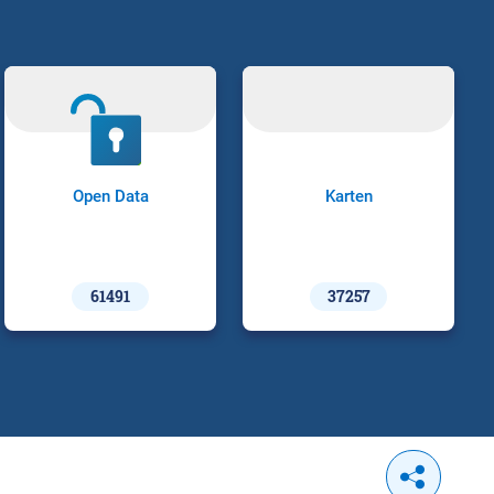
Open Data
Karten
61491
37257