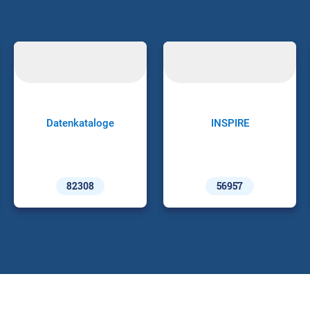
Datenkataloge
INSPIRE
82308
56957