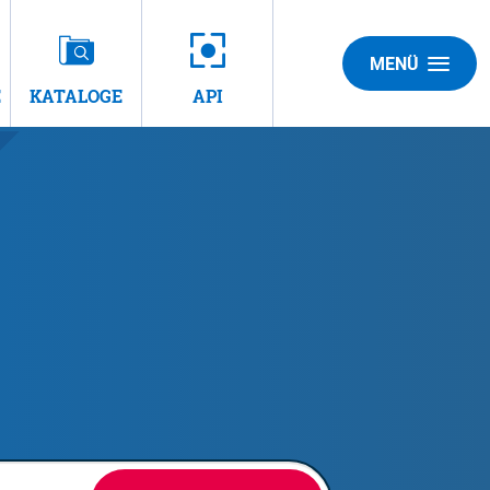
MENÜ
E
KATALOGE
API