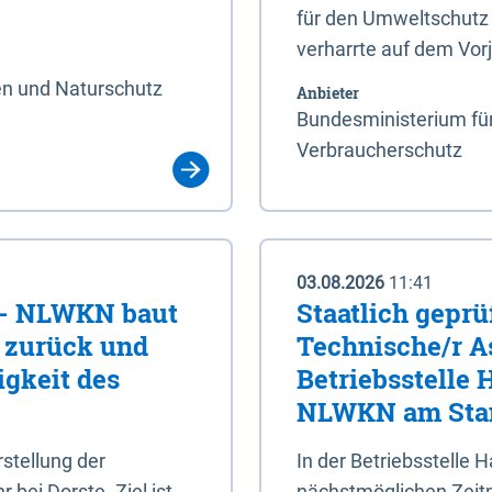
für den Umweltschutz 
verharrte auf dem Vor
en und Naturschutz
Anbieter
Bundesministerium für
Verbraucherschutz
03.08.2026
11:41
e - NLWKN baut
Staatlich geprü
e zurück und
Technische/r As
igkeit des
Betriebsstelle
NLWKN am Stan
tellung der
In der Betriebsstelle
bei Dorste. Ziel ist,
nächstmöglichen Zeitpu