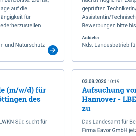
age auf die
geprüften Technikerin
ängigkeit für
Assistentin/Technisch
ederherzustellen.
Bewerbungen bitte bi
Anbieter
en und Naturschutz
Nds. Landesbetrieb fü
03.08.2026
10:19
e (m/w/d) für
Aufsuchung von
öttingen des
Hannover - LBEG
zu
NLWKN Süd sucht für
Das Landesamt für Ber
Firma Eavor GmbH jetzt