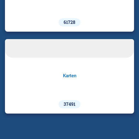
61728
Karten
37491