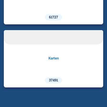
61727
Karten
37491