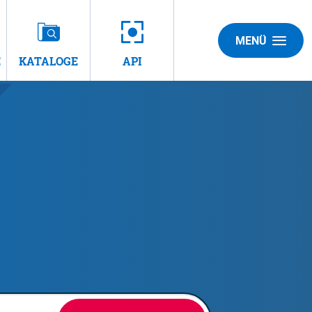
MENÜ
E
KATALOGE
API