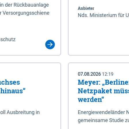
rin der Rückbauanlage
Anbieter
er Versorgungsschiene
Nds. Ministerium für 
aschutz
07.08.2026
12:19
uchses
Meyer: „Berlin
 hinaus“
Netzpaket müss
werden“
ll Ausbreitung in
Energiewendeländer N
gemeinsame Studie zu