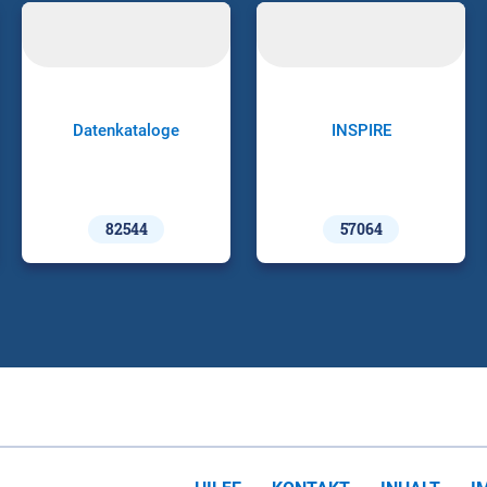
Datenkataloge
INSPIRE
82544
57064