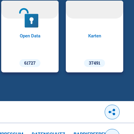
Open Data
Karten
61727
37491