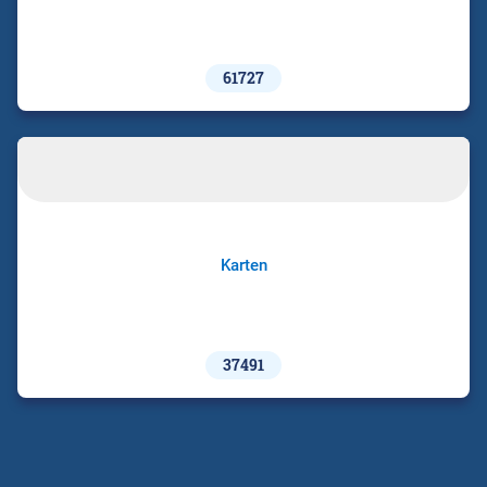
61727
Karten
37491