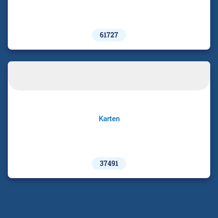
61727
Karten
37491