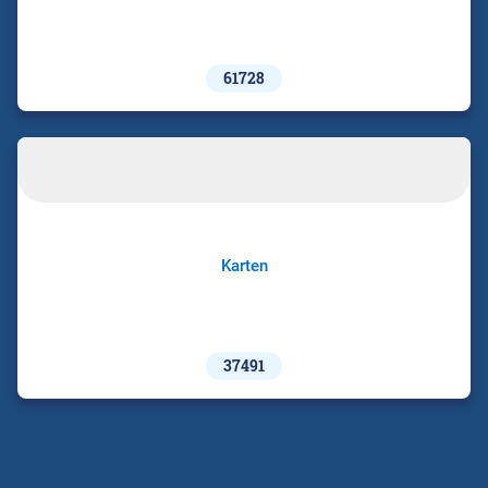
61728
Karten
37491