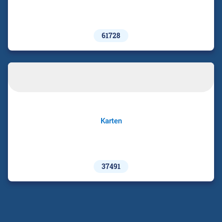
61728
Karten
37491