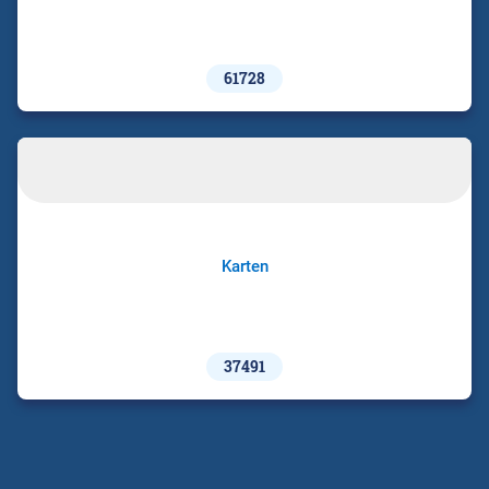
61728
Karten
37491