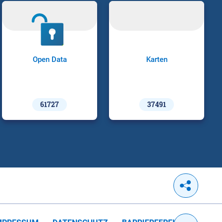
Open Data
Karten
61727
37491