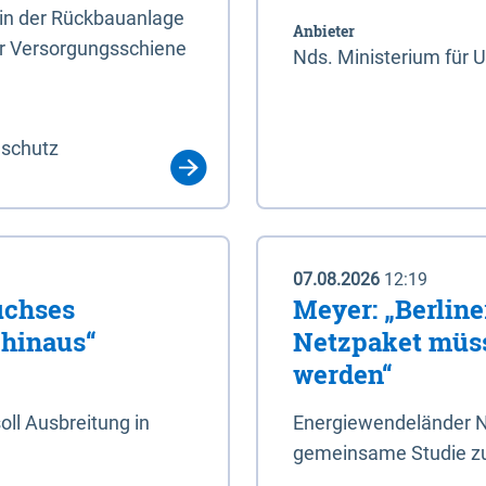
rin der Rückbauanlage
Anbieter
er Versorgungsschiene
Nds. Ministerium für 
aschutz
07.08.2026
12:19
uchses
Meyer: „Berlin
 hinaus“
Netzpaket müss
werden“
ll Ausbreitung in
Energiewendeländer N
gemeinsame Studie zu