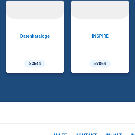
Datenkataloge
INSPIRE
82544
57064