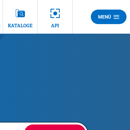
MENÜ
E
KATALOGE
API