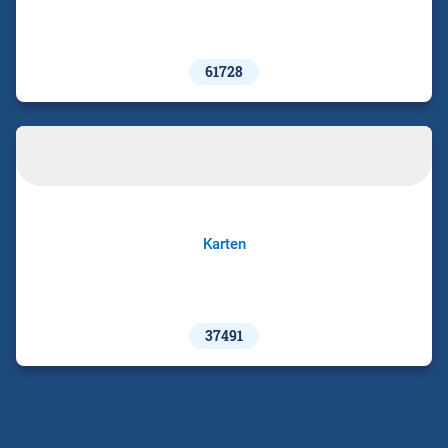
61728
Karten
37491