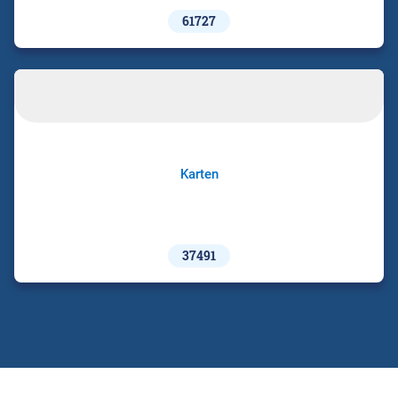
61727
Karten
37491