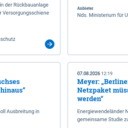
rin der Rückbauanlage
Anbieter
er Versorgungsschiene
Nds. Ministerium für 
aschutz
07.08.2026
12:19
uchses
Meyer: „Berlin
 hinaus“
Netzpaket müss
werden“
ll Ausbreitung in
Energiewendeländer N
gemeinsame Studie zu