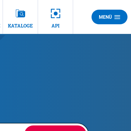
MENÜ
E
KATALOGE
API