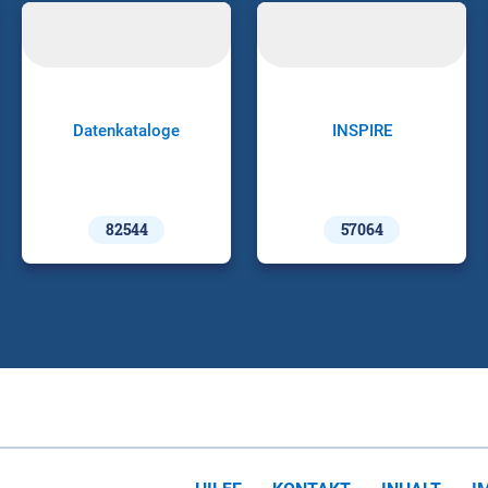
Datenkataloge
INSPIRE
82544
57064