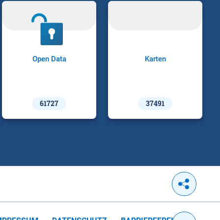
Open Data
Karten
61727
37491