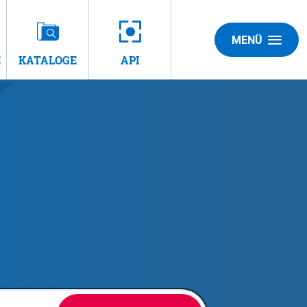
MENÜ
E
KATALOGE
API