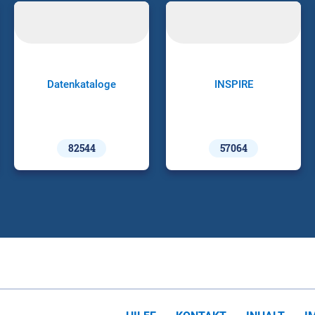
Datenkataloge
INSPIRE
82544
57064