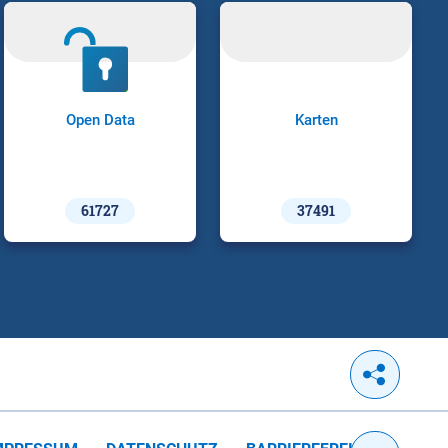
Open Data
Karten
61727
37491