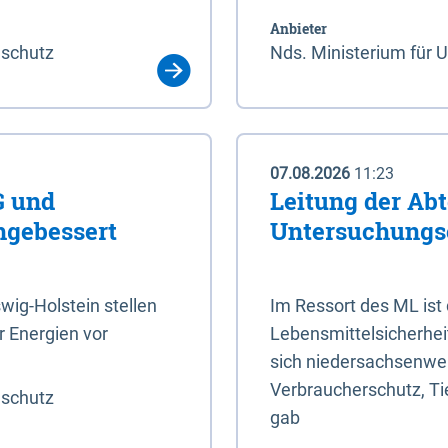
Anbieter
aschutz
Nds. Ministerium für 
07.08.2026
11:23
G und
Leitung der Abt
hgebessert
Untersuchungs
ig-Holstein stellen
Im Ressort des ML ist
 Energien vor
Lebensmittelsicherhei
sich niedersachsenweit
Verbraucherschutz, Tie
aschutz
gab