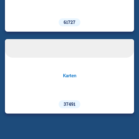
61727
Karten
37491